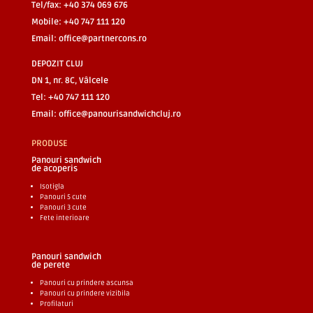
Tel/fax: +40 374 069 676
Mobile: +40 747 111 120
Email:
office@partnercons.ro
DEPOZIT CLUJ
DN 1, nr. 8C, Vâlcele
Tel: +40 747 111 120
Email:
office@panourisandwichcluj.ro
PRODUSE
Panouri sandwich
de acoperis
Isotigla
Panouri 5 cute
Panouri 3 cute
Fete interioare
Panouri sandwich
de perete
Panouri cu prindere ascunsa
Panouri cu prindere vizibila
Profilaturi